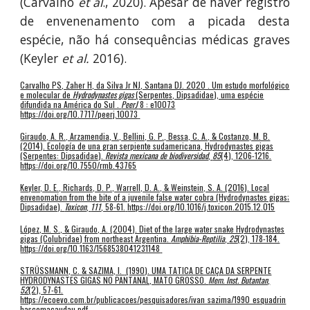
(Carvalho
et al
., 2020). Apesar de haver registro
de envenenamento com a picada desta
espécie, não há consequências médicas graves
(Keyler
et al.
2016).
Carvalho PS, Zaher H, da Silva Jr NJ, Santana DJ. 2020 . Um estudo morfológico
e molecular de
Hydrodynastes gigas
(Serpentes, Dipsadidae), uma espécie
difundida na América do Sul .
PeerJ
8 : e10073
https://doi.org/10.7717/peerj.10073
Giraudo, A. R., Arzamendia, V., Bellini, G. P., Bessa, C. A., & Costanzo, M. B.
(2014). Ecología de una gran serpiente sudamericana, Hydrodynastes gigas
(Serpentes: Dipsadidae).
Revista mexicana de biodiversidad
,
85
(4), 1206-1216.
https://doi.org/10.7550/rmb.43765
Keyler, D. E., Richards, D. P., Warrell, D. A., & Weinstein, S. A. (2016). Local
envenomation from the bite of a juvenile false water cobra (Hydrodynastes gigas;
Dipsadidae).
Toxicon
,
111
, 58-61.
https://doi.org/10.1016/j.toxicon.2015.12.015
López, M. S., & Giraudo, A. (2004). Diet of the large water snake Hydrodynastes
gigas (Colubridae) from northeast Argentina.
Amphibia-Reptilia
,
25
(2), 178-184.
https://doi.org/10.1163/1568538041231148
STRÜSSMANN, C. & S
AZIMA, I.
(1990). UMA TATICA DE CAÇA DA SERPENTE
HYDRODYNASTES GIGAS NO PANTANAL, MATO GROSSO.
Mem. Inst. Butantan
,
52
(2), 57-61.
https://ecoevo.com.br/publicacoes/pesquisadores/ivan_sazima/1990_esquadrin
hascomacaudau.pdf