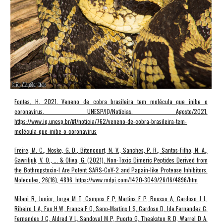
Fontes, H. 2021. Veneno de cobra brasileira tem molécula que inibe o
coronavírus. UNESP/IQ/Notícias. Agosto/2021.
https://www.iq.unesp.br/#!/noticia/762/veneno-de-cobra-brasileira-tem-
molécula-que-inibe-o-coronavirus
Freire, M. C., Noske, G. D., Bitencourt, N. V., Sanches, P. R., Santos-Filho, N. A.,
Gawriljuk, V. O., ... & Oliva, G. (2021). Non-Toxic Dimeric Peptides Derived from
the Bothropstoxin-I Are Potent SARS-CoV-2 and Papain-like Protease Inhibitors.
Molecules, 26(16), 4896. https://www.mdpi.com/1420-3049/26/16/4896/htm
Milani R, Junior, Jorge M T, Campos F P, Martins F P, Bousso A, Cardoso J L,
Ribeiro L A, Fan H W, Franca F O, Sano-Martins I S, Cardoso D, Ide Fernandez C,
Fernandes J C, Aldred V L, Sandoval M P, Puorto G, Theakston R D, Warrel D A.