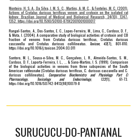
Monteiro, H. S. A., Da Silva, I. M. S. C., Martins, A. M. C., & Fonteles, M. C. (2001).
Actions of Crotalus durissus terrificus venom and crotoxin on the isolated rat
kidney. Brazilian Journal of Medical and Biological Research, 34(10), 1347-
1352. https://doi.org/10.1590/S0100-879X2001001000017
Rangel-Santos, A., Dos-Santos, E. C., Lopes-Ferreira, M., Lima, C., Cardoso, D. F.,
& Mota, I. (2004). A comparative study of biological activities of crotoxin and CB
fraction of venoms from Crotalus durissus terrificus, Crotalus durissus
cascavella and Crotalus durissus collilineatus.
Toxicon
,
43
(7), 801-810.
https://doi.org/10.1016/j.toxicon.2004.03.011
Santoro, M. L., Sousa-e-Silva, M. C., Gonçalves, L. R., Almeida-Santos, S. M.,
Cardoso, D. F., Laporta-Ferreira, I. L., ... & Sano-Martins, I. S. (1999). Comparison
of the biological activities in venoms from three subspecies of the South
American rattlesnake (Crotalus durissus terrificus, C. durissus cascavella and C.
durissus collilineatus).
Comparative Biochemistry and Physiology Part C:
Pharmacology, Toxicology and Endocrinology
,
122
(1), 61-73.
https://doi.org/10.1016/S0742-8413(98)10079-8
SURUCUCU-DO-PANTANAL