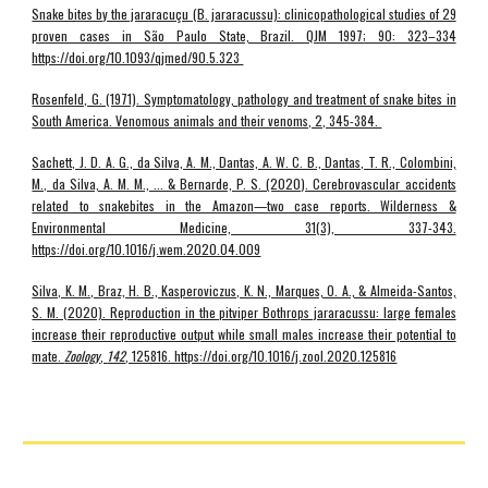
Snake bites by the jararacuçu (B. jararacussu): clinicopathological studies of 29
proven cases in São Paulo State, Brazil. QJM 1997; 90: 323–334
https://doi.org/10.1093/qjmed/90.5.323
Rosenfeld, G. (1971). Symptomatology, pathology and treatment of snake bites in
South America. Venomous animals and their venoms, 2, 345-384.
Sachett, J. D. A. G., da Silva, A. M., Dantas, A. W. C. B., Dantas, T. R., Colombini,
M., da Silva, A. M. M., ... & Bernarde, P. S. (2020). Cerebrovascular accidents
related to snakebites in the Amazon—two case reports. Wilderness &
Environmental Medicine, 31(3), 337-343.
https://doi.org/10.1016/j.wem.2020.04.009
Silva, K. M., Braz, H. B., Kasperoviczus, K. N., Marques, O. A., & Almeida-Santos,
S. M. (2020). Reproduction in the pitviper Bothrops jararacussu: large females
increase their reproductive output while small males increase their potential to
mate.
Zoology
,
142
, 125816. https://doi.org/10.1016/j.zool.2020.125816