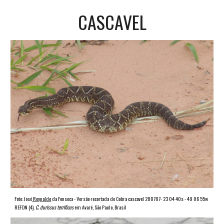
CASCAVEL
Foto: José
Reynaldo
da Fonseca - Versão recortada de Cobra cascavel 280707- 23 04 40s - 49 06 55w
REFON (4).
C. durissus terrificus
em Avaré, São Paulo, Brasil