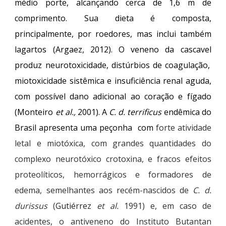
médio porte, alcançando cerca de 1,6 m de
comprimento. Sua dieta é composta,
principalmente, por roedores, mas inclui também
lagartos (Argaez, 2012). O veneno d
a cascavel
produz neurotoxicidade, distúrbios de coagulação,
miotoxicidade sistêmica e insuficiência renal aguda,
com possível dano adicional ao coração e fígado
(Monteiro
et al.,
2001).
A
C. d. terrificus
endêmica do
Brasil apresenta uma peçonha com
forte atividade
letal e miotóxica, com grandes quantidades do
complexo neurotóxico crotoxina, e fracos efeitos
proteolíticos, hemorrágicos e formadores de
edema, semelhantes aos recém-nascidos de
C. d.
durissus
(
Gutiérrez
et al.
1991) e, em caso de
acidentes, o antiveneno do Instituto Butantan