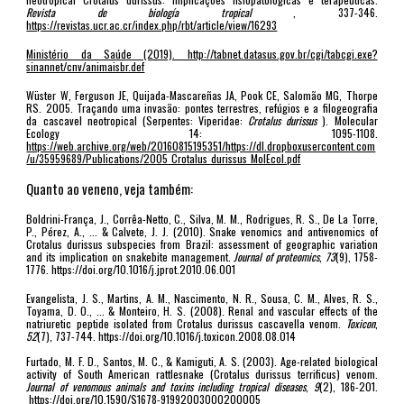
Revista de biología tropical
, 337-346.
https://revistas.ucr.ac.cr/index.php/rbt/article/view/16293
Ministério da Saúde (2019). http://tabnet.datasus.gov.br/cgi/tabcgi.exe?
sinannet/cnv/animaisbr.def
Wüster W, Ferguson JE, Quijada-Mascareñas JA, Pook CE, Salomão MG, Thorpe
RS. 2005. Traçando uma invasão: pontes terrestres, refúgios e a filogeografia
da cascavel neotropical (Serpentes: Viperidae:
Crotalus durissus
). Molecular
Ecology 14: 1095-1108.
https://web.archive.org/web/20160815195351/https://dl.dropboxusercontent.com
/u/35959689/Publications/2005_Crotalus_durissus_MolEcol.pdf
Quanto ao veneno, veja também:
Boldrini-França, J., Corrêa-Netto, C., Silva, M. M., Rodrigues, R. S., De La Torre,
P., Pérez, A., ... & Calvete, J. J. (2010). Snake venomics and antivenomics of
Crotalus durissus subspecies from Brazil: assessment of geographic variation
and its implication on snakebite management.
Journal of proteomics
,
73
(9), 1758-
1776.
https://doi.org/10.1016/j.jprot.2010.06.001
Evangelista, J. S., Martins, A. M., Nascimento, N. R., Sousa, C. M., Alves, R. S.,
Toyama, D. O., ... & Monteiro, H. S. (2008). Renal and vascular effects of the
natriuretic peptide isolated from Crotalus durissus cascavella venom.
Toxicon
,
52
(7), 737-744.
https://doi.org/10.1016/j.toxicon.2008.08.014
Furtado, M. F. D., Santos, M. C., & Kamiguti, A. S. (2003). Age-related biological
activity of South American rattlesnake (Crotalus durissus terrificus) venom.
Journal of venomous animals and toxins including tropical diseases
,
9
(2), 186-201.
https://doi.org/10.1590/S1678-91992003000200005