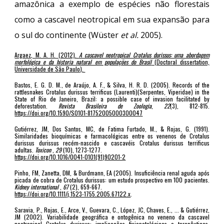
amazônica a exemplo de espécies não florestais
como a cascavel neotropical em sua expansão para
o sul do continente (Wüster
et al.
2005).
Argaez, M. A. H. (2012).
A cascavel neotropical Crotalus durissus: uma abordagem
morfológica e da historia natural em populações do Brasil
(Doctoral dissertation,
Universidade de São Paulo).
Bastos, E. G. D. M., de Araújo, A. F., & Silva, H. R. D. (2005). Records of the
rattlesnakes Crotalus durissus terrificus (Laurenti)(Serpentes, Viperidae) in the
State of Rio de Janeiro, Brazil: a possible case of invasion facilitated by
deforestation.
Revista Brasileira de Zoologia
,
22
(3), 812-815.
https://doi.org/10.1590/S0101-81752005000300047
Gutiérrez, JM, Dos Santos, MC, de Fatima Furtado, M., & Rojas, G. (1991).
Similaridades bioquímicas e farmacológicas entre os venenos de Crotalus
durissus durissus recém-nascido e cascavéis Crotalus durissus terrificus
adultas.
Toxicon
,
29
(10), 1273-1277.
https://doi.org/10.1016/0041-0101(91)90201-2
Pinho, FM, Zanetta, DM, & Burdmann, EA (2005). Insuficiência renal aguda após
picada de cobra de Crotalus durissus: um estudo prospectivo em 100 pacientes.
Kidney international
,
67
(2), 659-667.
https://doi.org/10.1111/j.1523-1755.2005.67122.x
.
Saravia, P., Rojas, E., Arce, V., Guevara, C., López, JC, Chaves, E., ... & Gutiérrez,
JM (2002). Variabilidade geográfica e ontogênica no veneno da cascavel
neotropical Crotalus durissus: implicações fisiopatológicas e terapêuticas.